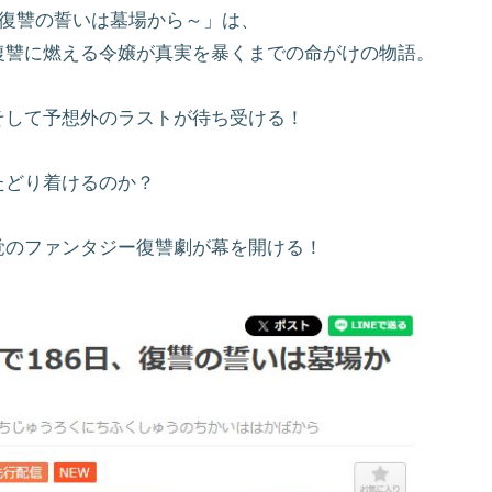
、復讐の誓いは墓場から～」は、
復讐に燃える令嬢が真実を暴くまでの命がけの物語。
そして予想外のラストが待ち受ける！
たどり着けるのか？
覚のファンタジー復讐劇が幕を開ける！