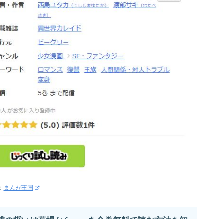
：
まんが王国