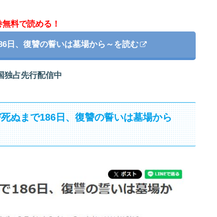
巻無料で読める！
86日、復讐の誓いは墓場から～を読む
国独占先行配信中
死ぬまで186日、復讐の誓いは墓場から