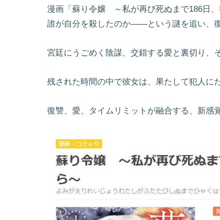
漫画「蘇り令嬢 ～私が再び死ぬまで186日
誰が自分を殺したのか――という謎を追い、
宮廷にうごめく陰謀、交錯する愛と裏切り、
残された時間の中で彼女は、果たして犯人に
復讐、愛、タイムリミットが融合する、新感