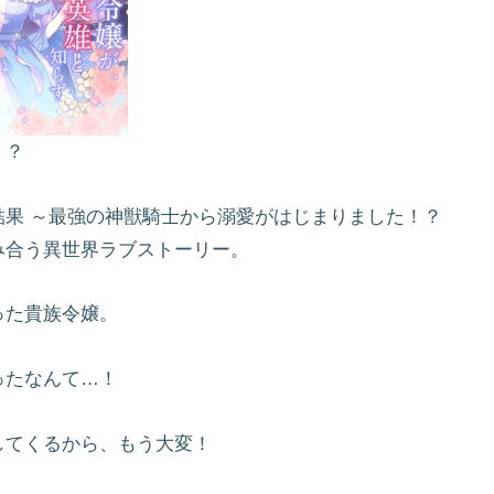
！？
果 ～最強の神獣騎士から溺愛がはじまりました！？
み合う異世界ラブストーリー。
った貴族令嬢。
ったなんて…！
してくるから、もう大変！