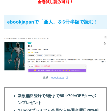
全巻試し読み可能！
ebookjapanで「亜人」を6冊半額で読む！
出典：
ebookjapan
新規無料登録で6冊まで
50
⇒70%OFFクーポ
ンプレゼント
Yahoo!プレミアム会員なら毎週金曜日20%相