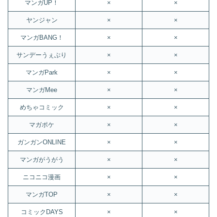
マンガUP！
×
×
ヤンジャン
×
×
マンガBANG！
×
×
サンデーうぇぶり
×
×
マンガPark
×
×
マンガMee
×
×
めちゃコミック
×
×
マガポケ
×
×
ガンガンONLINE
×
×
マンガがうがう
×
×
ニコニコ漫画
×
×
マンガTOP
×
×
コミックDAYS
×
×