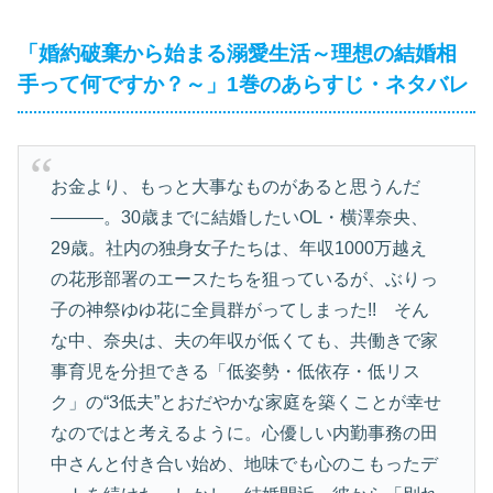
「婚約破棄から始まる溺愛生活～理想の結婚相
手って何ですか？～」1巻のあらすじ・ネタバレ
お金より、もっと大事なものがあると思うんだ
―――。30歳までに結婚したいOL・横澤奈央、
29歳。社内の独身女子たちは、年収1000万越え
の花形部署のエースたちを狙っているが、ぶりっ
子の神祭ゆゆ花に全員群がってしまった!! そん
な中、奈央は、夫の年収が低くても、共働きで家
事育児を分担できる「低姿勢・低依存・低リス
ク」の“3低夫”とおだやかな家庭を築くことが幸せ
なのではと考えるように。心優しい内勤事務の田
中さんと付き合い始め、地味でも心のこもったデ