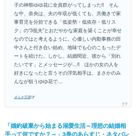
子の神祭ゆゆ花に全員群がってしまった!! そん
な中、奈央は、夫の年収が低くても、共働きで家
事育児を分担できる「低姿勢・低依存・低リス
ク」の“3低夫”とおだやかな家庭を築くことが幸せ
なのではと考えるように。心優しい内勤事務の田
中さんと付き合い始め、地味でも心のこもったデ
ートを続けた。しかし、結婚間近、彼から「別れ
たいです」とメッセージが…!! ほかの女の人を
好きになったと言うその浮気相手は、まさかのみ
んなが狙うゆゆ花で…
まんが王国
「婚約破棄から始まる溺愛生活～理想の結婚相
手って何ですか？～」3巻のあらすじ・ネタバレ