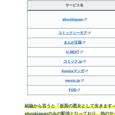
サービス名
ebookjapan
コミックシーモア
まんが王国
U-NEXT
コミック.jp
Amebaマンガ
music.jp
FOD
結論から言うと「仮面の悪女として生きます
ebookjapanのみの配信となっており、他