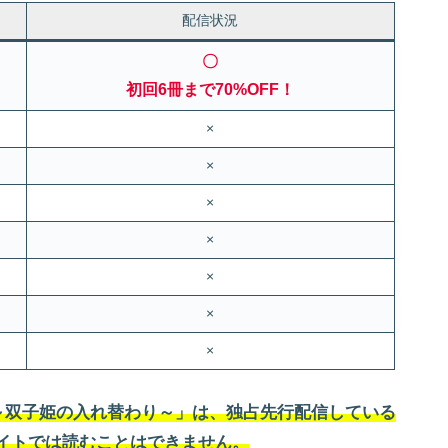
配信状況
〇
初回6冊まで70%OFF！
×
×
×
×
×
×
×
～双子姫の入れ替わり～」は、独占先行配信している
のサイトでは読むことはできません。