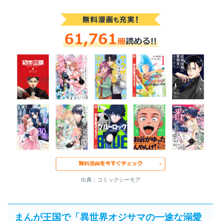
出典：コミックシーモア
まんが王国で「異世界オジサマの一途な溺愛