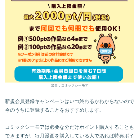
出典：コミックシーモア
新規会員登録キャンペーンはいつ終わるかわからないので
今のうちに登録することをおすすめします。
コミックシーモアは必要な分だけポイント購入することも
できますが、毎月漫画を購入している人であれば特典ポイ