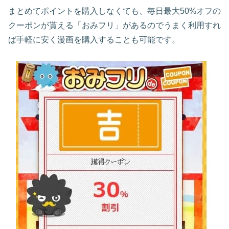
まとめてポイントを購入しなくても、毎日最大50%オフの
クーポンが貰える「おみフリ」があるのでうまく利用すれ
ば手軽に安く漫画を購入することも可能です。