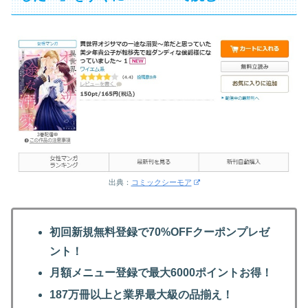
出典：
コミックシーモア
初回新規無料登録で70%OFFクーポンプレゼ
ント！
月額メニュー登録で最大6000ポイントお得！
187万冊以上と業界最大級の品揃え！