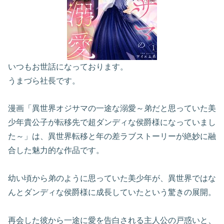
いつもお世話になっております。
うまづら社長です。
漫画「異世界オジサマの一途な溺愛～弟だと思っていた美
少年貴公子が転移先で超ダンディな侯爵様になっていまし
た～」は、異世界転移と年の差ラブストーリーが絶妙に融
合した魅力的な作品です。
幼い頃から弟のように思っていた美少年が、異世界ではな
んとダンディな侯爵様に成長していたという驚きの展開。
再会した彼から一途に愛を告白される主人公の戸惑いと、