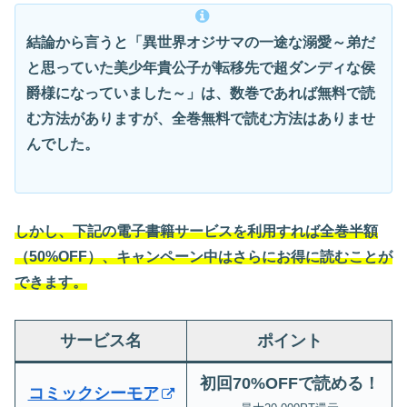
結論から言うと「異世界オジサマの一途な溺愛～弟だ
と思っていた美少年貴公子が転移先で超ダンディな侯
爵様になっていました～」は、数巻であれば無料で読
む方法がありますが、全巻無料で読む方法はありませ
んでした。
しかし、下記の電子書籍サービスを利用すれば全巻半額
（50%OFF）、キャンペーン中はさらにお得に読むことが
できます。
サービス名
ポイント
初回70%OFFで読める！
コミックシーモア