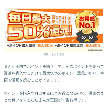
出典：まんが王国
まんが王国でポイントを購入して、そのポイントを使って
漫画を購入するだけで最大50%のポイント還元があり、半
額で漫画を読むことができます。
ポイントを購入すればするほどお得になるので、漫画のま
とめ買いをするならまんが王国が一番お得です。