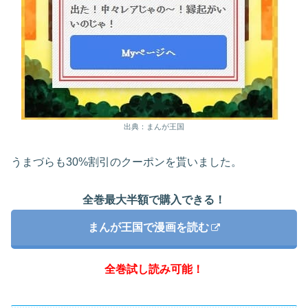
出典：まんが王国
うまづらも30%割引のクーポンを貰いました。
全巻最大半額で購入できる！
まんが王国で漫画を読む
全巻試し読み可能！