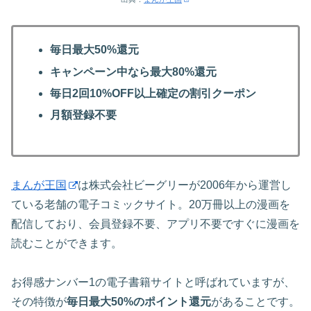
毎日最大50%還元
キャンペーン中なら最大80%還元
毎日2回10%OFF以上確定の割引クーポン
月額登録不要
まんが王国
は株式会社ビーグリーが2006年から運営し
ている老舗の電子コミックサイト。20万冊以上の漫画を
配信しており、会員登録不要、アプリ不要ですぐに漫画を
読むことができます。
お得感ナンバー1の電子書籍サイトと呼ばれていますが、
その特徴が
毎日最大50%のポイント還元
があることです。