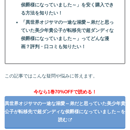
侯爵様になっていました～」を安く購入でき
る方法を知りたい！
「異世界オジサマの一途な溺愛～弟だと思っ
ていた美少年貴公子が転移先で超ダンディな
侯爵様になっていました～」ってどんな漫
画？評判・口コミも知りたい！
この記事ではこんな疑問や悩みに答えます。
今なら1巻70%OFFで読める！
異世界オジサマの一途な溺愛～弟だと思っていた美少年貴
公子が転移先で超ダンディな侯爵様になっていました～を
読む