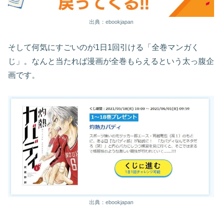
出典：ebookjapan
そして何気にすごいのが1日1回引ける「全巻マンガく
じ」。なんと当たれば漫画が全巻もらえるという太っ腹企
画です。
出典：ebookjapan