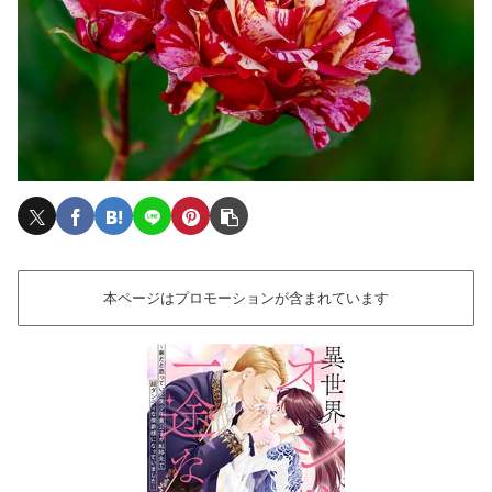
本ページはプロモーションが含まれています