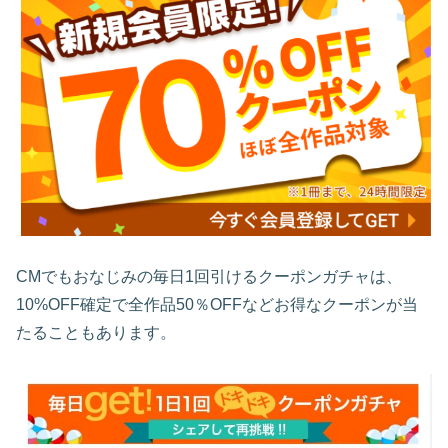
CMでもおなじみの毎日1回引けるクーポンガチャは、
10%OFF確定で全作品50％OFFなどお得なクーポンが当
たることもあります。