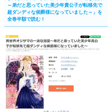
～弟だと思っていた美少年貴公子が転移先で
超ダンディな侯爵様になっていました～」を
全巻半額で読む！
出典：
まんが王国