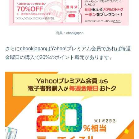
出典：ebookjapan
さらにebookjapanはYahoo!プレミアム会員であれば毎週
金曜日の購入で20%のポイント還元があります。