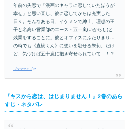
年前の失恋で「漫画のキャラに恋していたほうが
幸せ」と思い直し、彼に恋してからは充実した
日々。そんなある日、イケメンで紳士、理想の王
子と名高い営業部のエース・五十嵐(いがらし)と
残業をすることに。彼とオフィスにふたりきり…
の時でも《直樹くん》に想いを馳せる朱莉。だけ
ど、気づけば五十嵐に抱き寄せられていて…！？
ブックライブ
『キスから恋は、はじまりません！』2巻のあら
すじ・ネタバレ