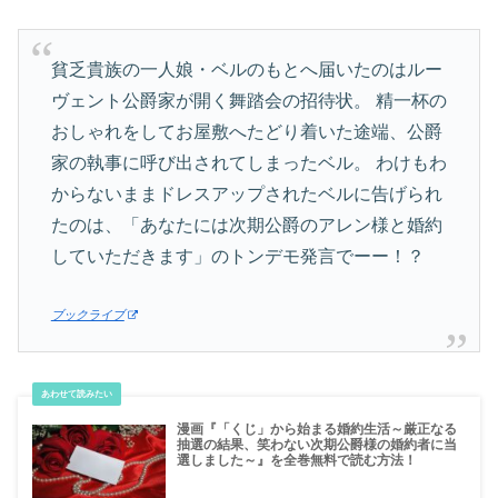
貧乏貴族の一人娘・ベルのもとへ届いたのはルー
ヴェント公爵家が開く舞踏会の招待状。 精一杯の
おしゃれをしてお屋敷へたどり着いた途端、公爵
家の執事に呼び出されてしまったベル。 わけもわ
からないままドレスアップされたベルに告げられ
たのは、「あなたには次期公爵のアレン様と婚約
していただきます」のトンデモ発言でーー！？
ブックライブ
漫画『「くじ」から始まる婚約生活～厳正なる
抽選の結果、笑わない次期公爵様の婚約者に当
選しました～』を全巻無料で読む方法！