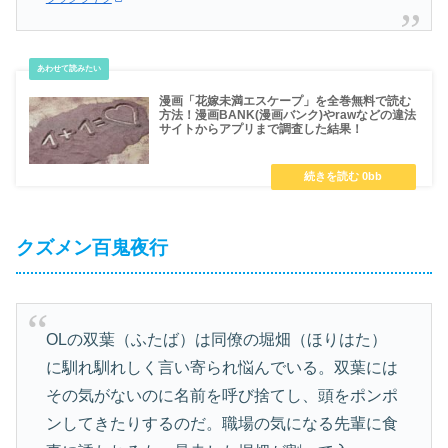
漫画「花嫁未満エスケープ」を全巻無料で読む
方法！漫画BANK(漫画バンク)やrawなどの違法
サイトからアプリまで調査した結果！
クズメン百鬼夜行
OLの双葉（ふたば）は同僚の堀畑（ほりはた）
に馴れ馴れしく言い寄られ悩んでいる。双葉には
その気がないのに名前を呼び捨てし、頭をポンポ
ンしてきたりするのだ。職場の気になる先輩に食