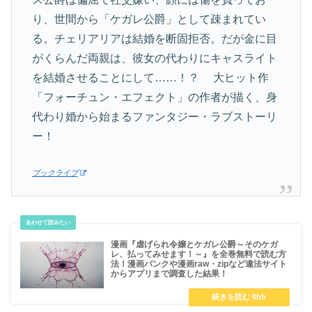
り、世間から「ケガレ公爵」として疎まれてい
る。チェリアリアは結婚を断固拒否。だが金に目
がくらんだ両親は、彼女の代わりにキャスライト
を結婚させることにして……！？ 大ヒット作
「フォーチュン・エフェクト」の作者が描く、身
代わり婚から始まるファンタジー・ラブストーリ
ー！
ブックライブ
漫画『虐げられ令嬢とケガレ公爵～そのケガ
レ、払ってみせます！～』を全巻無料で読む方
法！漫画バンクや漫画raw・zipなど違法サイト
からアプリまで調査した結果！