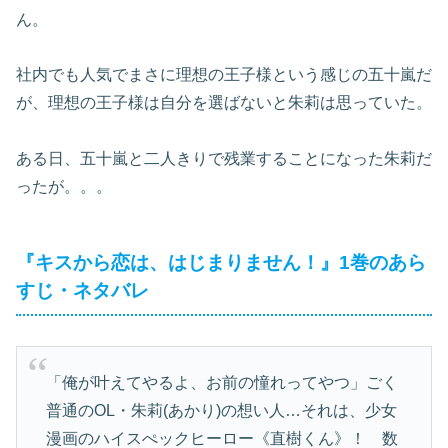
ん。
社内でも人気でまさに理想の王子様という感じの五十嵐だ
が、理想の王子様は自分を選ばないと朱莉は思っていた。
ある日、五十嵐と二人きりで残業することになった朱莉だ
ったが。。。
『キスから恋は、はじまりません！』1巻のあら
すじ・ネタバレ
「俺が叶えてやるよ、お前の憧れってやつ」ごく
普通のOL・朱莉(あかり)の想い人…それは、少女
漫画のハイスぺックヒーロー《直樹くん》！ 数