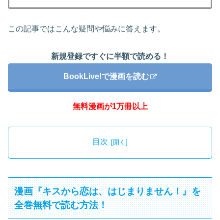
この記事ではこんな疑問や悩みに答えます。
新規登録ですぐに半額で読める！
BookLive!で漫画を読む
無料漫画が1万冊以上
目次
漫画『キスから恋は、はじまりません！』を
全巻無料で読む方法！