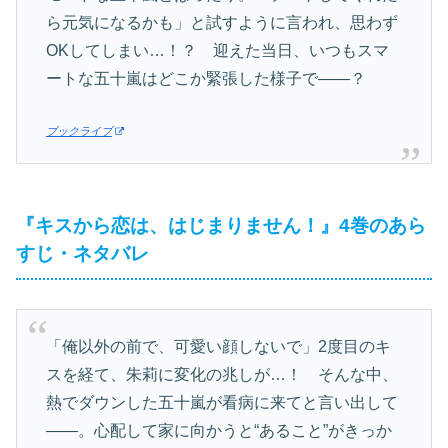
ら元気になるかも」と試すように言われ、思わず
OKしてしまい…！？ 迎えた当日、いつもスマ
ートな五十嵐はどこか緊張した様子で――？
ブックライブ
『キスから恋は、はじまりません！』4巻のあら
すじ・ネタバレ
「俺以外の前で、可愛い顔しないで」2度目のキ
スを経て、朱莉に変化の兆しが…！ そんな中、
熱でダウンした五十嵐が看病に来てと言い出して
――。心配して家に向かうと“あること”がきっか