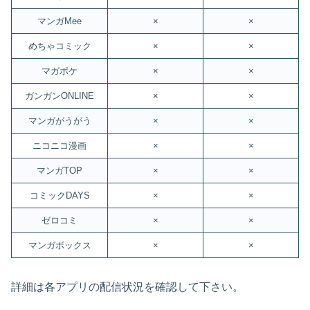
マンガMee
×
×
めちゃコミック
×
×
マガポケ
×
×
ガンガンONLINE
×
×
マンガがうがう
×
×
ニコニコ漫画
×
×
マンガTOP
×
×
コミックDAYS
×
×
ゼロコミ
×
×
マンガボックス
×
×
詳細は各アプリの配信状況を確認して下さい。