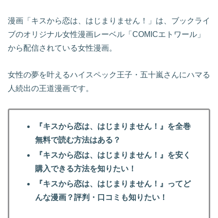
漫画「キスから恋は、はじまりません！」は、ブックライ
ブのオリジナル女性漫画レーベル「COMICエトワール」
から配信されている女性漫画。
女性の夢を叶えるハイスペック王子・五十嵐さんにハマる
人続出の王道漫画です。
『キスから恋は、はじまりません！』を全巻
無料で読む方法はある？
『キスから恋は、はじまりません！』を安く
購入できる方法を知りたい！
『キスから恋は、はじまりません！』ってど
んな漫画？評判・口コミも知りたい！