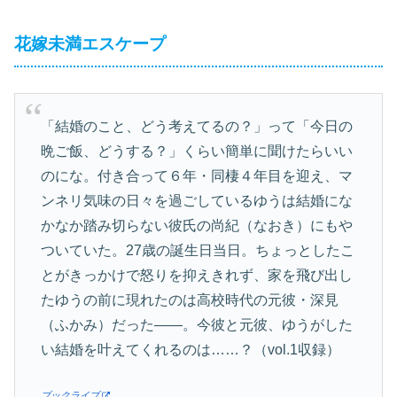
花嫁未満エスケープ
「結婚のこと、どう考えてるの？」って「今日の
晩ご飯、どうする？」くらい簡単に聞けたらいい
のにな。付き合って６年・同棲４年目を迎え、マ
ンネリ気味の日々を過ごしているゆうは結婚にな
かなか踏み切らない彼氏の尚紀（なおき）にもや
ついていた。27歳の誕生日当日。ちょっとしたこ
とがきっかけで怒りを抑えきれず、家を飛び出し
たゆうの前に現れたのは高校時代の元彼・深見
（ふかみ）だった――。今彼と元彼、ゆうがした
い結婚を叶えてくれるのは……？（vol.1収録）
ブックライブ