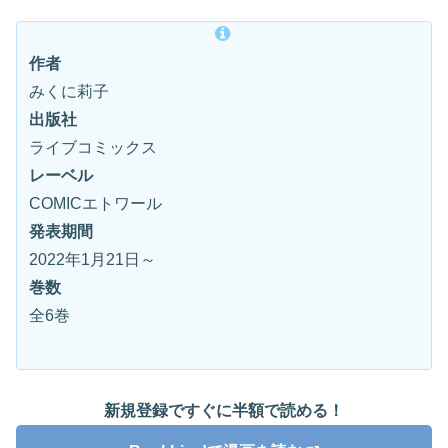
作者
みくに莉子
出版社
ライブコミックス
レーベル
COMICエトワール
発表期間
2022年1月21日～
巻数
全6巻
新規登録ですぐに半額で読める！