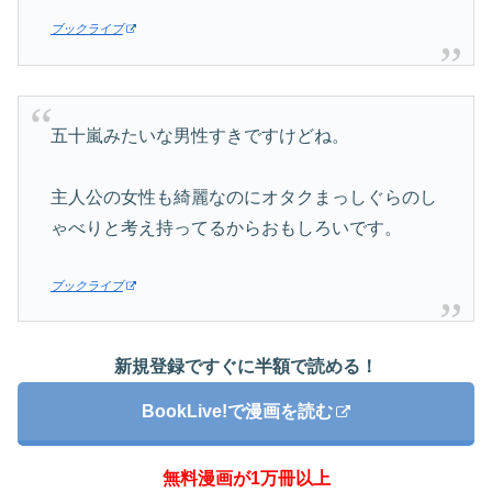
ブックライブ
五十嵐みたいな男性すきですけどね。
主人公の女性も綺麗なのにオタクまっしぐらのし
ゃべりと考え持ってるからおもしろいです。
ブックライブ
新規登録ですぐに半額で読める！
BookLive!で漫画を読む
無料漫画が1万冊以上