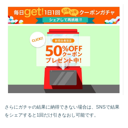
さらにガチャの結果に納得できない場合は、SNSで結果
をシェアすると1回だけ引きなおし可能です。