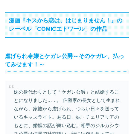
漫画『キスから恋は、はじまりません！』の
レーベル「COMICエトワール」の作品
虐げられ令嬢とケガレ公爵～そのケガレ、払っ
てみせます！～
妹の身代わりとして「ケガレ公爵」と結婚するこ
とになりました……。 伯爵家の長女として生まれ
ながら、家族から虐げられ、つらい日々を送って
いるキャスライト。ある日、妹・チェリアリアの
もとに、婚姻の話が舞い込む。相手のジルカシウ
ス公爵は偏屈で社交嫌い、顔には傷を負ってお