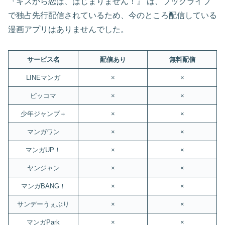
『キスから恋は、はじまりません！』 は、ブックライブ
で独占先行配信されているため、今のところ配信している
漫画アプリはありませんでした。
サービス名
配信あり
無料配信
LINEマンガ
×
×
ピッコマ
×
×
少年ジャンプ＋
×
×
マンガワン
×
×
マンガUP！
×
×
ヤンジャン
×
×
マンガBANG！
×
×
サンデーうぇぶり
×
×
マンガPark
×
×