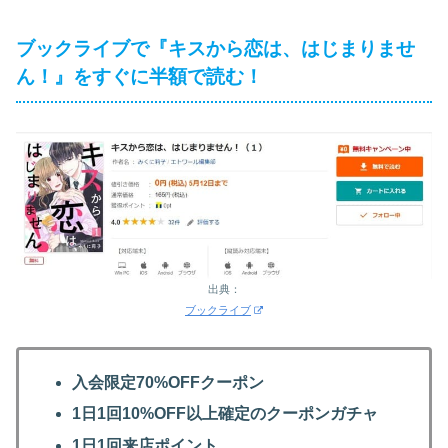
ブックライブで『キスから恋は、はじまりませ
ん！』をすぐに半額で読む！
出典：
ブックライブ
入会限定70%OFFクーポン
1日1回10%OFF以上確定のクーポンガチャ
1日1回来店ポイント