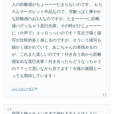
人の距離感がちょーーーたまらないのです。 もち
ろんマーガレット作品なので、甘酸っぱく爽やか
な距離感のお2人なのですが、たまーーーに距離
感バグっちゃう遥巳先輩。その時がひじょーーー
に（小声で）エッロっっいのです！耳元で囁く描
写が比較的多く感じるのですが、そういう描写も
細かく描かれていて、あこちゃんの表情みるの
が、これまた楽しいのです！付き合う前から距離
感近めな遥巳先輩！付き合ったらどうなっちゃう
の？？って思いながら見てます！今後の展開とー
っても期待しています！
コミックシーモア
登場人物イケメンすぎて倒れますもうほんとに。