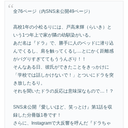
全76ページ（内SNS未公開49ページ）
高校1年の小松るりには、戸高来輝（らいき）と
いう1つ年上で家が隣の幼馴染がいる。
あだ名は『ドラ』で、勝手に人のベッドに潜り込
んでくるし、肩を触ってくるし…とにかく距離感
がバグりすぎててもううんざり！！
そんなある日、彼氏ができたことをきっかけに
「学校では話しかけないで！」とついにドラを突
き放したるり。
それを聞いたドラの反応は意味深なもので…！？
SNS未公開『愛しいほど、笑っとけ』第1話を収
録した分冊版1巻です！
さらに、Instagramで大反響を呼んだ『ドラちゃ