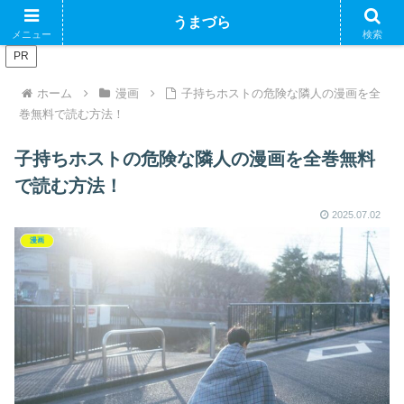
ブログで収益化できるかやってみるブログ
うまづら
メニュー
検索
PR
ホーム
漫画
子持ちホストの危険な隣人の漫画を全
巻無料で読む方法！
子持ちホストの危険な隣人の漫画を全巻無料
で読む方法！
2025.07.02
漫画