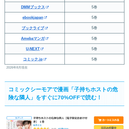
DMMブックス
5巻
ebookjapan
5巻
5巻
ブックライブ
Amebaマンガ
5巻
U-NEXT
5巻
コミック.jp
5巻
2026年8月現在
コミックシーモアで漫画「子持ちホストの危
険な隣人」をすぐに70%OFFで読む！