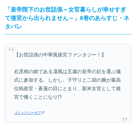
「皇帝陛下のお世話係～女官暮らしが幸せすぎ
て後宮から出られません～」8巻のあらすじ・ネ
タバレ
【お世話係の中華風後宮ファンタジー！】
右丞相の娘である凜風は五歳の皇帝の妃を選ぶ儀
式に参加する。しかし、子守りと二胡の腕が最高
位執政官・蒼蓮の目にとまり、新米女官として後
宮で働くことになり!?
コミックシーモア