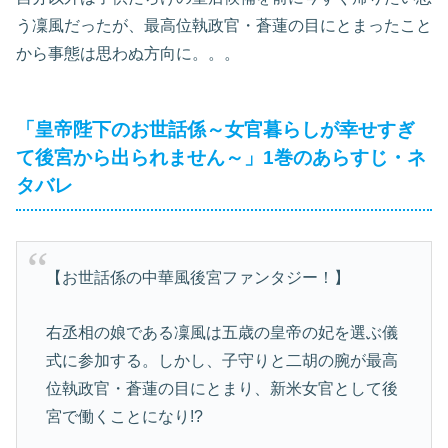
う凜風だったが、最高位執政官・蒼蓮の目にとまったこと
から事態は思わぬ方向に。。。
「皇帝陛下のお世話係～女官暮らしが幸せすぎ
て後宮から出られません～」1巻のあらすじ・ネ
タバレ
【お世話係の中華風後宮ファンタジー！】
右丞相の娘である凜風は五歳の皇帝の妃を選ぶ儀
式に参加する。しかし、子守りと二胡の腕が最高
位執政官・蒼蓮の目にとまり、新米女官として後
宮で働くことになり!?