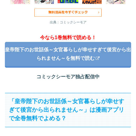
出典：コミックシーモア
今なら1巻無料で読める！
皇帝陛下のお世話係～女官暮らしが幸せすぎて後宮から出
られません～を無料で読む
コミックシーモア独占配信中
「皇帝陛下のお世話係～女官暮らしが幸せす
ぎて後宮から出られません～」は漫画アプリ
で全巻無料でよめる？