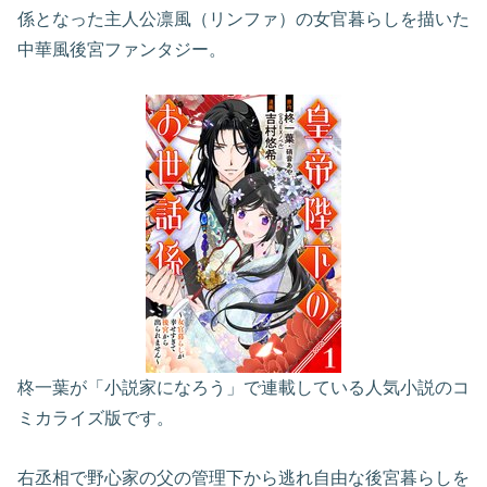
係となった主人公凛風（リンファ）の女官暮らしを描いた
中華風後宮ファンタジー。
柊一葉が「小説家になろう」で連載している人気小説のコ
ミカライズ版です。
右丞相で野心家の父の管理下から逃れ自由な後宮暮らしを