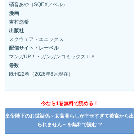
硝音あや（SQEXノベル）
漫画
吉村悠希
出版社
スクウェア・エニックス
配信サイト・レーベル
マンガUP！・ガンガンコミックスＵＰ！
巻数
既刊22巻（2026年8月現在）
今なら1巻無料で読める！
皇帝陛下のお世話係～女官暮らしが幸せすぎて後宮から出
られません～を無料で読む