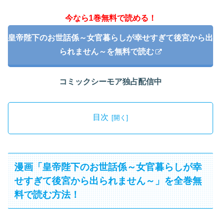
今なら1巻無料で読める！
皇帝陛下のお世話係～女官暮らしが幸せすぎて後宮から出
られません～を無料で読む
コミックシーモア独占配信中
目次
漫画「皇帝陛下のお世話係～女官暮らしが幸
せすぎて後宮から出られません～」を全巻無
料で読む方法！