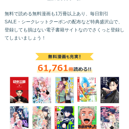
無料で読める無料漫画も1万冊以上あり、毎日割引
SALE・シークレットクーポンの配布など特典盛沢山で、
登録しても損はない電子書籍サイトなのでさくっと登録し
てしまいましょう！