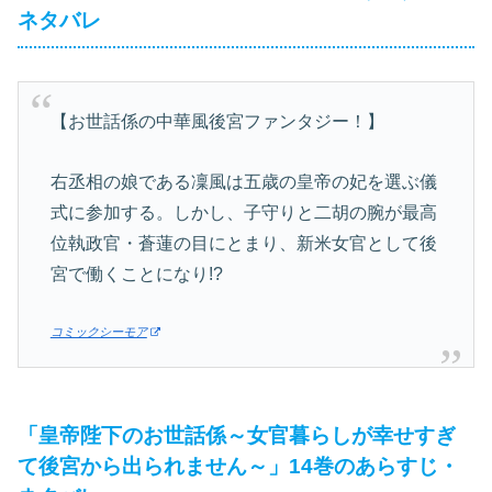
ネタバレ
【お世話係の中華風後宮ファンタジー！】
右丞相の娘である凜風は五歳の皇帝の妃を選ぶ儀
式に参加する。しかし、子守りと二胡の腕が最高
位執政官・蒼蓮の目にとまり、新米女官として後
宮で働くことになり!?
コミックシーモア
「皇帝陛下のお世話係～女官暮らしが幸せすぎ
て後宮から出られません～」14巻のあらすじ・