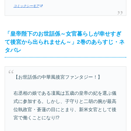
コミックシーモア
「皇帝陛下のお世話係～女官暮らしが幸せすぎ
て後宮から出られません～」2巻のあらすじ・ネ
タバレ
【お世話係の中華風後宮ファンタジー！】
右丞相の娘である凜風は五歳の皇帝の妃を選ぶ儀
式に参加する。しかし、子守りと二胡の腕が最高
位執政官・蒼蓮の目にとまり、新米女官として後
宮で働くことになり!?