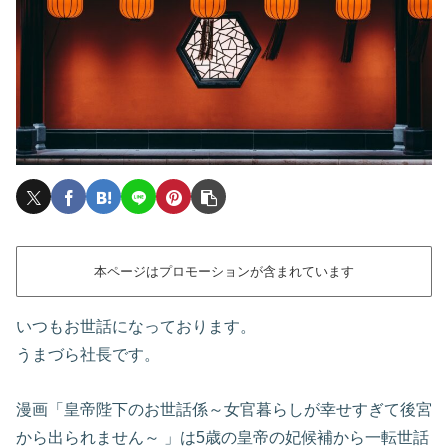
本ページはプロモーションが含まれています
いつもお世話になっております。
うまづら社長です。
漫画「皇帝陛下のお世話係～女官暮らしが幸せすぎて後宮
から出られません～ 」は5歳の皇帝の妃候補から一転世話