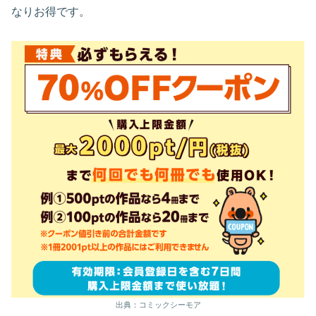
なりお得です。
出典：コミックシーモア