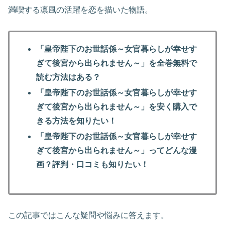
満喫する凛風の活躍を恋を描いた物語。
「皇帝陛下のお世話係～女官暮らしが幸せす
ぎて後宮から出られません～」を全巻無料で
読む方法はある？
「皇帝陛下のお世話係～女官暮らしが幸せす
ぎて後宮から出られません～」を安く購入で
きる方法を知りたい！
「皇帝陛下のお世話係～女官暮らしが幸せす
ぎて後宮から出られません～」ってどんな漫
画？評判・口コミも知りたい！
この記事ではこんな疑問や悩みに答えます。