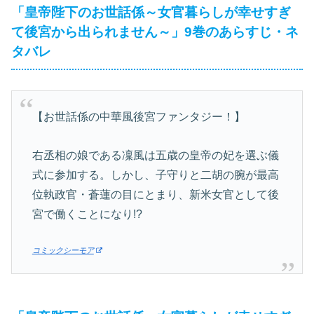
「皇帝陛下のお世話係～女官暮らしが幸せすぎ
て後宮から出られません～」9巻のあらすじ・ネ
タバレ
【お世話係の中華風後宮ファンタジー！】
右丞相の娘である凜風は五歳の皇帝の妃を選ぶ儀
式に参加する。しかし、子守りと二胡の腕が最高
位執政官・蒼蓮の目にとまり、新米女官として後
宮で働くことになり!?
コミックシーモア