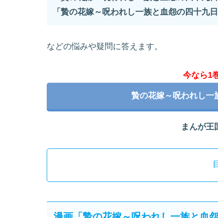
「贄の花嫁～呪われし一族と血怨の四十九日
などの悩みや疑問に答えます。
今なら1
贄の花嫁～呪われし一
まんが王
漫画「贄の花嫁～呪われし一族と血