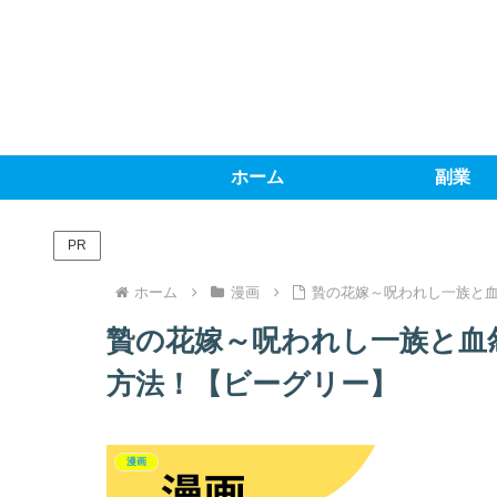
ホーム
副業
PR
ホーム
漫画
贄の花嫁～呪われし一族と
贄の花嫁～呪われし一族と血
方法！【ビーグリー】
漫画