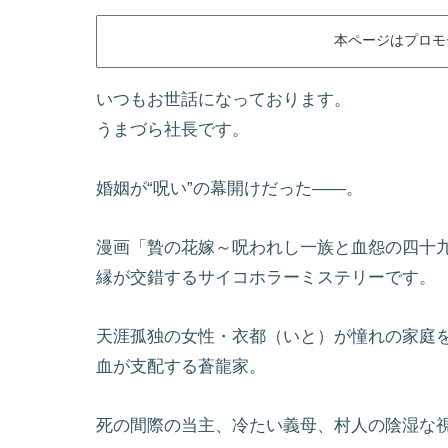
本ページはプロモ
いつもお世話になっております。
うまづら社長です。
婚姻が“呪い”の幕開けだった――。
漫画「贄の花嫁～呪われし一族と血怨の四十
縁が交錯するサイコホラーミステリーです。
天涯孤独の女性・衣都（いと）が憧れの家庭
血が支配する蒼龍家。
死の間際の当主、冷たい義母、村人の陰湿な視