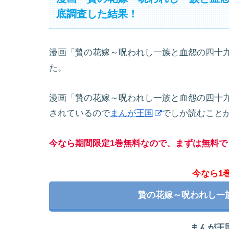
底調査した結果！
漫画「贄の花嫁～呪われし一族と血怨の四十
た。
漫画「贄の花嫁～呪われし一族と血怨の四十
されているので
まんが王国
でしか読むこと
今なら期間限定1巻無料なので、まずは無料で
今なら1
贄の花嫁～呪われし一
まんが王