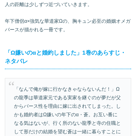
人の距離は少しずつ近づいていきます。
年下僧侶α×強気な華道家Ωの、胸キュン必至の婚姻オメガ
バースが描かれる一冊です。
「Ω嫌いのαと婚約しました」1巻のあらすじ・
ネタバレ
「なんで俺が嫁に行かなきゃならないんだ！」Ω
の龍季は華道家元である実家を継ぐのが夢だが父
からバース性を理由に嫁に出されてしまった。し
かも婚約者はΩ嫌いの年下のα・蒼。お互い番に
なる気はないが、行く所のない龍季と寺の住職と
して形だけの結婚を望む蒼は一緒に暮らすことに