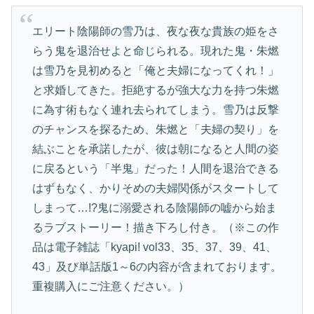
エリート陰陽師の雪乃は、夜な夜な貴族の姫をさ
らう鬼を退治せよと命じられる。現れた鬼・朱燃
は雪乃を見初めると「俺と夫婦になってくれ！」
と求婚してきた。拒絶するが強大な力を持つ朱燃
に為す術もなく連れ去られてしまう。雪乃は反撃
のチャンスを探るため、朱燃と「夫婦の契り」を
結ぶことを承諾したが、彼は朝になると人間の姿
に戻るという「半鬼」だった！人間を退治できる
はずもなく、かりそめの夫婦関係がスタートして
しまって…!?鬼に溺愛される陰陽師の嘘から始ま
るラブストーリー！描き下ろし付き。（※この作
品は電子雑誌「kyapi! vol33、35、37、39、41、
43」及び単話版1～6の内容が含まれております。
重複購入にご注意ください。）