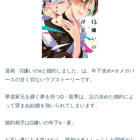
漫画「Ω嫌いのαと婚約しました」は、年下攻め×オメガバ
ースの甘く切ないラブストーリーです。
華道家元を継ぐ夢を持つΩ・龍季は、父の決めた婚約によ
って望まぬ結婚を強いられてしまいます。
婚約相手はΩ嫌いの年下α・蒼。
お互い番になる気はなく、最初はぎくしゃくした関係から