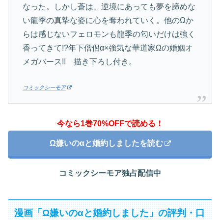
なった。しかし蒼は、逆境にあっても夢を諦めな
い龍季の真摯な姿に心を奪われていく。他のΩか
らは感じないフェロモンも龍季の匂いだけは強く
香ってきて!?年下僧侶α×強気な華道家Ωの婚姻オ
メガバース!! 描き下ろし付き。
コミックシーモア
今なら1巻70%OFFで読める！
Ω嫌いのαと婚約しましたを読む
コミックシーモア独占配信中
漫画「Ω嫌いのαと婚約しました」の評判・口