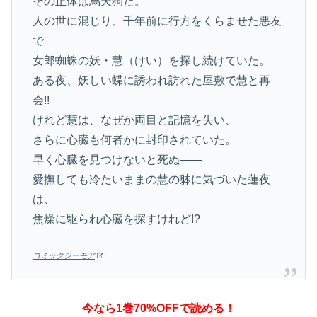
その正体は烏天狗だ。
人の世に混じり、千年前に行方をくらませた悪友
で
女郎蜘蛛の妖・慧（けい）を探し続けていた。
ある夜、妖しい蝶に誘われ訪れた屋敷で慧と再
会!!
けれど慧は、なぜか両目と記憶を失い、
さらに心臓も何者かに封印されていた。
早く心臓を見つけないと死ぬ――
愛撫しても冷たいままの慧の躰に気づいた蓮夜
は、
焦燥に駆られ心臓を探すけれど!?
コミックシーモア
今なら1巻70%OFFで読める！