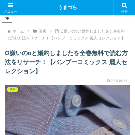
ブログで収益化できるかやってみるブログ
うまづら
メニュー
検索
PR
ホーム
漫画
Ω嫌いのαと婚約しましたを全巻無料
で読む方法をリサーチ！【バンブーコミックス 麗人セレクション】
Ω嫌いのαと婚約しましたを全巻無料で読む方
法をリサーチ！【バンブーコミックス 麗人セ
レクション】
2025.08.31
漫画