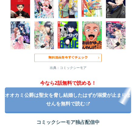
出典：コミックシーモア
今なら2話無料で読める！
オオカミ公爵は聖女を脅し結婚したはずが溺愛が止まりま
せんを無料で読む
コミックシーモア独占配信中