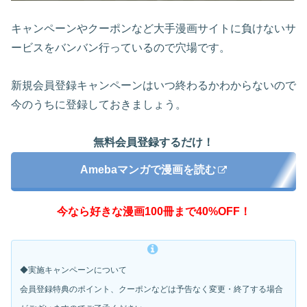
キャンペーンやクーポンなど大手漫画サイトに負けないサ
ービスをバンバン行っているので穴場です。
新規会員登録キャンペーンはいつ終わるかわからないので
今のうちに登録しておきましょう。
無料会員登録するだけ！
Amebaマンガで漫画を読む
今なら好きな漫画100冊まで40%OFF！
◆実施キャンペーンについて
会員登録特典のポイント、クーポンなどは予告なく変更・
終了する場合