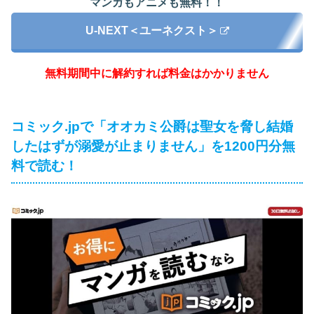
マンガもアニメも無料！！
U-NEXT＜ユーネクスト＞
無料期間中に解約すれば料金はかかりません
コミック.jpで「オオカミ公爵は聖女を脅し結婚
したはずが溺愛が止まりません」を1200円分無
料で読む！