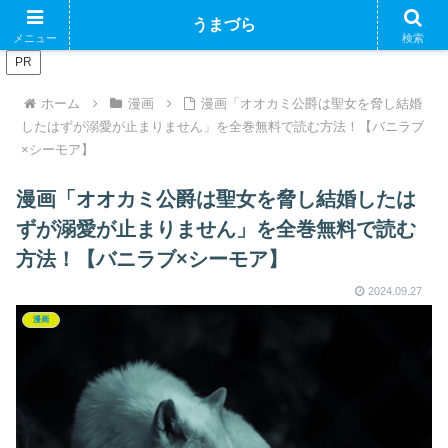
ブログで収益化できるかやってみるブログ
うまづら
メニュー
検索
PR
ホーム
漫画
漫画「オオカミ公爵は聖女を脅し結婚
したはずが溺愛が止まりません」を全巻無料で読む方法！【バニラブ
×シーモア】
漫画「オオカミ公爵は聖女を脅し結婚したは
ずが溺愛が止まりません」を全巻無料で読む
方法！【バニラブ×シーモア】
2024.09.27
漫画