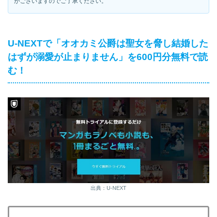
がございますのでご了承ください。
U-NEXTで「オオカミ公爵は聖女を脅し結婚した
はずが溺愛が止まりません」を600円分無料で読
む！
出典：U-NEXT