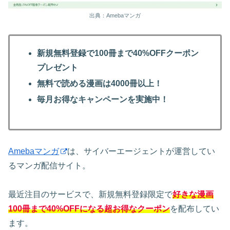
出典：Amebaマンガ
新規無料登録で100冊まで40%OFFクーポン
プレゼント
無料で読める漫画は4000冊以上！
毎月お得なキャンペーンを実施中！
Amebaマンガ
は、サイバーエージェントが運営してい
るマンガ配信サイト。
最近注目のサービスで、新規無料登録限定で
好きな漫画
100冊まで40%OFFになる超お得なクーポン
を配布してい
ます。