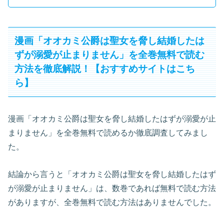
漫画「オオカミ公爵は聖女を脅し結婚したは
ずが溺愛が止まりません」を全巻無料で読む
方法を徹底解説！【おすすめサイトはこち
ら】
漫画「オオカミ公爵は聖女を脅し結婚したはずが溺愛が止
まりません」を全巻無料で読めるか徹底調査してみまし
た。
結論から言うと「オオカミ公爵は聖女を脅し結婚したはず
が溺愛が止まりません」は、数巻であれば無料で読む方法
がありますが、全巻無料で読む方法はありませんでした。