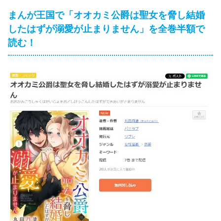
まんが王国で「オオカミ公爵は聖女を脅し結婚
したはずが溺愛が止まりません」を全巻半額で
読む！