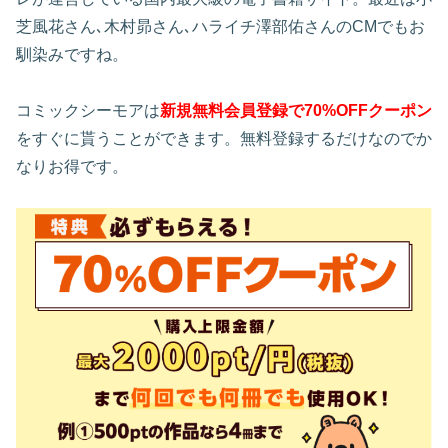
芝風花さん､木村昴さん､ハライチ澤部佑さんのCMでもお
馴染みですね。
コミックシーモアは
新規無料会員登録で70%OFFクーポン
をすぐに貰うことができます。無料登録するだけなのでか
なりお得です。