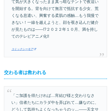
て気が大きくなったまま真っ暗なテントで夜這い
を開始する。背を向けて無言で抵抗する少女、荒
くなる息遣い、興奮する柔肌の感触…もう我慢で
きない！一線を越えようと、顔を覗き込んだ健介
が見たものは――!?２０２２年１０月、満を持し
てのテレビアニメ化!!
コミックシーモア
交わる者は救われる
「ご加護を得たければ…宵結び様と交わりなさ
い」信者たちにカラダ中を弄ばれて…嫌なのに、
どうして気持ちよくなっちゃうのッ…――天文サ