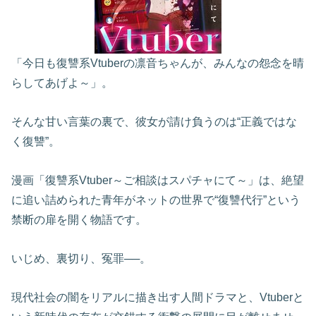
「今日も復讐系Vtuberの凛音ちゃんが、みんなの怨念を晴
らしてあげよ～」。
そんな甘い言葉の裏で、彼女が請け負うのは“正義ではな
く復讐”。
漫画「復讐系Vtuber～ご相談はスパチャにて～」は、絶望
に追い詰められた青年がネットの世界で“復讐代行”という
禁断の扉を開く物語です。
いじめ、裏切り、冤罪──。
現代社会の闇をリアルに描き出す人間ドラマと、Vtuberと