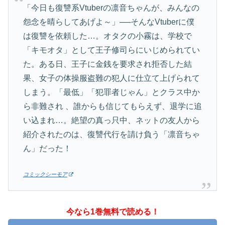
「今日も復讐系Vtuberの凛音ちゃんが、みんなの
怨念を晴らしてあげよ～」──そんなVtuberに僕
は復讐を依頼した…。オタクの小霧は、学校で
「キモオタ」として王子修司らにいじめられてい
た。ある日、王子に金銭を要求され拒否した結
果、女子の体操服盗難の犯人に仕立て上げられて
しまう。「最低」「犯罪者じゃん」とクラス中か
ら非難され 、誰からも信じてもらえず、退学に追
い込まれ…。絶望の真っ只中、ネットの友人から
紹介されたのは、復讐代行を請け負う「凛音ちゃ
ん」だった！
コミックシーモア
今なら1巻無料で読める！