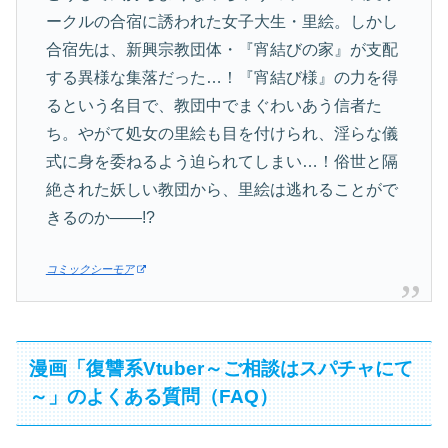
ークルの合宿に誘われた女子大生・里絵。しかし
合宿先は、新興宗教団体・『宵結びの家』が支配
する異様な集落だった…！『宵結び様』の力を得
るという名目で、教団中でまぐわいあう信者た
ち。やがて処女の里絵も目を付けられ、淫らな儀
式に身を委ねるよう迫られてしまい…！俗世と隔
絶された妖しい教団から、里絵は逃れることがで
きるのか――!?
コミックシーモア
漫画「復讐系Vtuber～ご相談はスパチャにて
～」のよくある質問（FAQ）