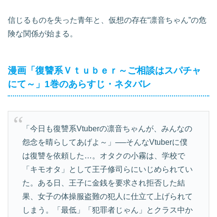
信じるものを失った青年と、仮想の存在“凛音ちゃん”の危
険な関係が始まる。
漫画「復讐系Ｖｔｕｂｅｒ～ご相談はスパチャ
にて～」1巻のあらすじ・ネタバレ
「今日も復讐系Vtuberの凛音ちゃんが、みんなの
怨念を晴らしてあげよ～」──そんなVtuberに僕
は復讐を依頼した…。オタクの小霧は、学校で
「キモオタ」として王子修司らにいじめられてい
た。ある日、王子に金銭を要求され拒否した結
果、女子の体操服盗難の犯人に仕立て上げられて
しまう。「最低」「犯罪者じゃん」とクラス中か