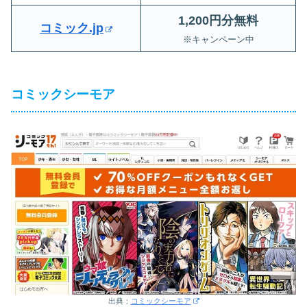
1,200円分無料
コミック.jp
※キャンペーン中
コミックシーモア
出典：
コミックシーモア