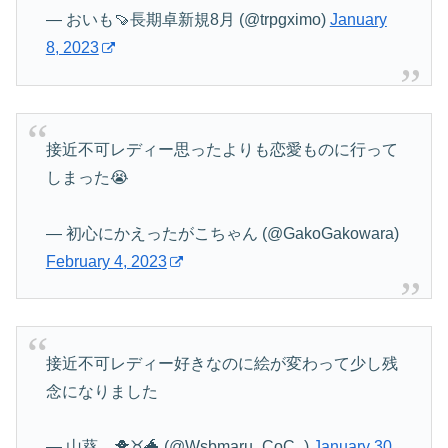
— おいも🍠長期卓新規8月 (@trpgximo)
January
8, 2023
接近不可レディー思ったよりも恋愛ものに行って
しまった😭
— 初心にかえったがこちゃん (@GakoGakowara)
February 4, 2023
接近不可レディー好きなのに絵が変わって少し残
念になりました
— 山葵。🐥♉️🐲 (@Wsbmaru_CoC_)
January 30,