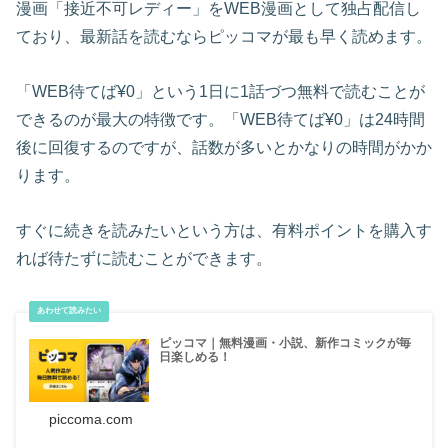
漫画「接近不可レディー」をWEB漫画として独占配信し
ており、最新話を読むならピッコマが最も早く読めます。
「WEB待てば¥0」という1日に1話づつ無料で読むことが
できるのが最大の特徴です。「WEB待てば¥0」は24時間
後に回復するのですが、話数が多いとかなりの時間がかか
ります。
すぐに続きを読みたいという方は、有料ポイントを購入す
れば待たずに読むことができます。
ピッコマ｜無料漫画・小説、新作コミックが毎
日楽しめる！
piccoma.com