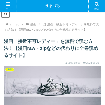
ブログで収益化できるかやってみるブログ
うまづら
メニュー
検索
PR
ホーム
漫画
漫画「接近不可レディー」を無料で読
む方法！【漫画raw・zipなどの代わりに全巻読めるサイト】
漫画「接近不可レディー」を無料で読む方
法！【漫画raw・zipなどの代わりに全巻読め
るサイト】
2023.02.09
2024.08.30
漫画