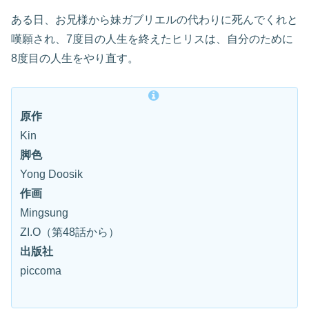
ある日、お兄様から妹ガブリエルの代わりに死んでくれと
嘆願され、7度目の人生を終えたヒリスは、自分のために
8度目の人生をやり直す。
原作
Kin
脚色
Yong Doosik
作画
Mingsung
ZI.O（第48話から）
出版社
piccoma