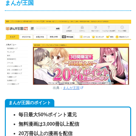
まんが王国
出典：
まんが王国
まんが王国のポイント
毎日最大50%ポイント還元
無料漫画は3,000冊以上配信
20万冊以上の漫画を配信