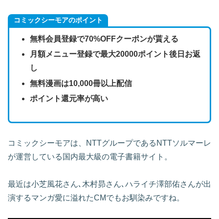
コミックシーモアのポイント
無料会員登録で70%OFFクーポンが貰える
月額メニュー登録で最大20000ポイント後日お返
し
無料漫画は10,000冊以上配信
ポイント還元率が高い
コミックシーモアは、NTTグループであるNTTソルマーレ
が運営している国内最大級の電子書籍サイト。
最近は小芝風花さん､木村昴さん､ハライチ澤部佑さんが出
演するマンガ愛に溢れたCMでもお馴染みですね。