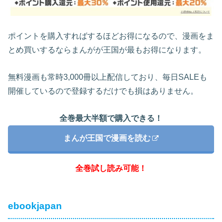
ポイントを購入すればするほどお得になるので、漫画をま
とめ買いするならまんがが王国が最もお得になります。
無料漫画も常時3,000冊以上配信しており、毎日SALEも
開催しているので登録するだけでも損はありません。
全巻最大半額で購入できる！
まんが王国で漫画を読む
全巻試し読み可能！
ebookjapan