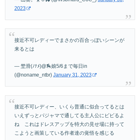
2023
接近不可レディーでまさかの百合っぽいシーンが
来るとは
— 埜滑(ﾉﾅﾒ)@🏇娘5/6まで毎日in
(@noname_ntbr)
January 31, 2023
接近不可レディー、いくら普通に似合ってるとは
いえずっとパジャマで通してる主人公にビビるよ
ね これはドレスアップを特大の見せ場に持って
こようと画策している作者達の覚悟を感じる