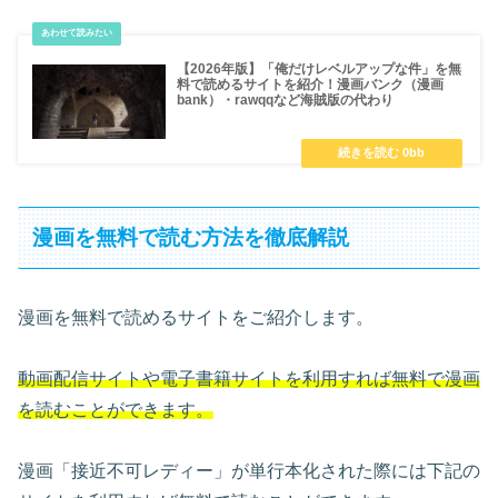
【2026年版】「俺だけレベルアップな件」を無
料で読めるサイトを紹介！漫画バンク（漫画
bank）・rawqqなど海賊版の代わり
漫画を無料で読む方法を徹底解説
漫画を無料で読めるサイトをご紹介します。
動画配信サイトや電子書籍サイトを利用すれば無料で漫画
を読むことができます。
漫画「接近不可レディー」が単行本化された際には下記の