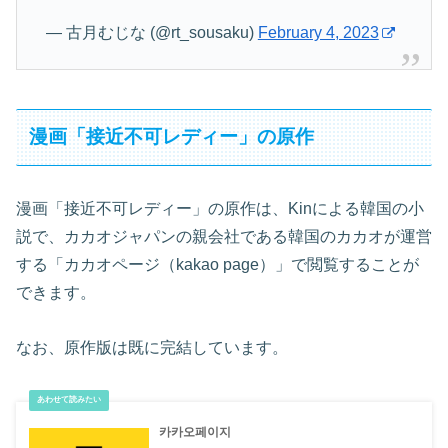
— 古月むじな (@rt_sousaku)
February 4, 2023
漫画「接近不可レディー」の原作
漫画「接近不可レディー」の原作は、Kinによる韓国の小
説で、カカオジャパンの親会社である韓国のカカオが運営
する「カカオページ（kakao page）」で閲覧することが
できます。
なお、原作版は既に完結しています。
카카오페이지