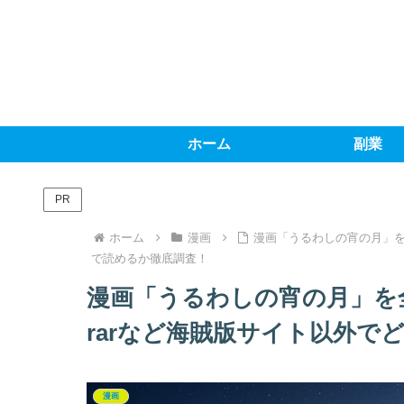
ホーム
副業
PR
ホーム
漫画
漫画「うるわしの宵の月」を
で読めるか徹底調査！
漫画「うるわしの宵の月」を全
rarなど海賊版サイト以外で
漫画