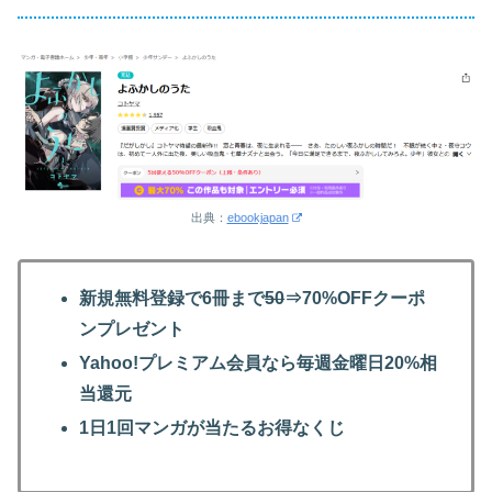
出典：
ebookjapan
新規無料登録で6冊まで
50
⇒70%OFFクーポ
ンプレゼント
Yahoo!プレミアム会員なら毎週金曜日20%相
当還元
1日1回マンガが当たるお得なくじ