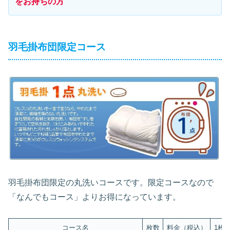
をお持ちの方
羽毛掛布団限定コース
羽毛掛布団限定の丸洗いコースです。限定コースなので
「なんでもコース」よりお得になっています。
コース名
枚数
料金（税込）
1枚