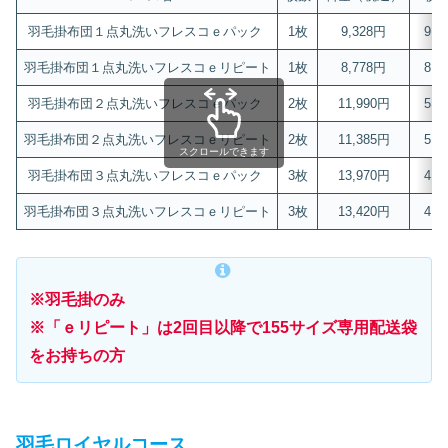
羽毛掛布団１点丸洗いフレスコｅパック
1枚
9,328円
9,3
羽毛掛布団１点丸洗いフレスコｅリピート
1枚
8,778円
8,7
羽毛掛布団２点丸洗いフレスコｅパック
2枚
11,990円
5,9
羽毛掛布団２点丸洗いフレスコｅリピート
2枚
11,385円
5,6
スクロールできます
羽毛掛布団３点丸洗いフレスコｅパック
3枚
13,970円
4,6
羽毛掛布団３点丸洗いフレスコｅリピート
3枚
13,420円
4,4
※羽毛掛のみ
※「ｅリピート」は2回目以降で155サイズ専用配送袋
をお持ちの方
羽毛ロイヤルコース