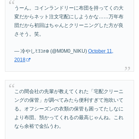
うーん。コインランドリーに布団を持ってくの大
変だからネット注文宅配にしようかな……万年布
団だから初回はちゃんとクリーニングした方が良
さそう。笑。
— 冷やしﾋﾖｺｫ❄️ (@M0M0_NIKU)
October 11,
2018
この間会社の先輩が教えてくれた「宅配クリーニ
ングの保管」が調べてみたら便利すぎて泡吹いて
る。オフシーズンの衣類の保管も困ってたしなに
より布団。預かってくれるの最高じゃんね。これ
なら余裕で金払うわ。