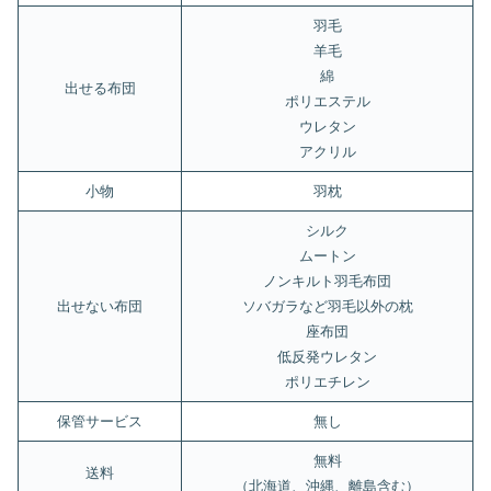
羽毛
羊毛
綿
出せる布団
ポリエステル
ウレタン
アクリル
小物
羽枕
シルク
ムートン
ノンキルト羽毛布団
出せない布団
ソバガラなど羽毛以外の枕
座布団
低反発ウレタン
ポリエチレン
保管サービス
無し
無料
送料
（北海道、沖縄、離島含む）