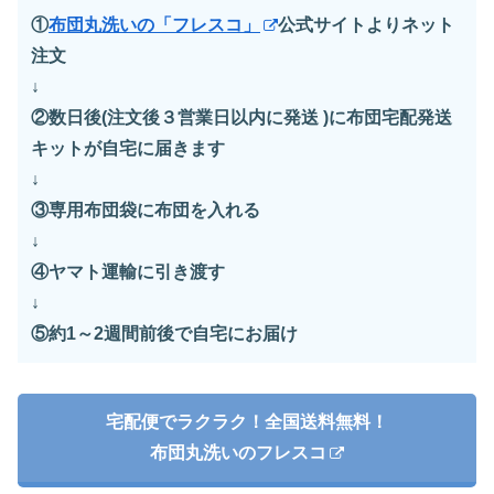
①
布団丸洗いの「フレスコ」
公式サイトよりネット
注文
↓
②数日後(注文後３営業日以内に発送 )に布団宅配発送
キットが自宅に届きます
↓
③専用布団袋に布団を入れる
↓
④ヤマト運輸に引き渡す
↓
⑤約1～2週間前後で自宅にお届け
宅配便でラクラク！全国送料無料！
布団丸洗いのフレスコ