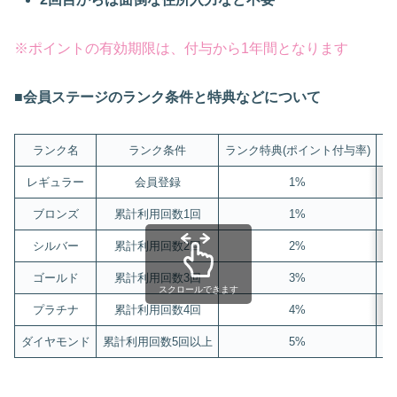
※ポイントの有効期限は、付与から1年間となります
■会員ステージのランク条件と特典などについて
ランク名
ランク条件
ランク特典(ポイント付与率)
レギュラー
会員登録
1%
会
ブロンズ
累計利用回数1回
1%
シルバー
累計利用回数2回
2%
ゴールド
累計利用回数3回
3%
スクロールできます
プラチナ
累計利用回数4回
4%
ダイヤモンド
累計利用回数5回以上
5%