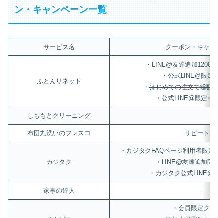
ン・キャンペーン一覧
サービス名
クーポン・キャン
・LINE@友達追加1200
・公式LINE@限定
ふとんリネット
・
はじめての注文で総額から
・公式LINE@限定キ
しももとクリーニング
–
布団丸洗いのフレスコ
リピート割
・カジタクFAQページ利用者限定
カジタク
・LINE@友達追加限
・カジタク公式LINE@
家事の達人
–
・会員限定クー