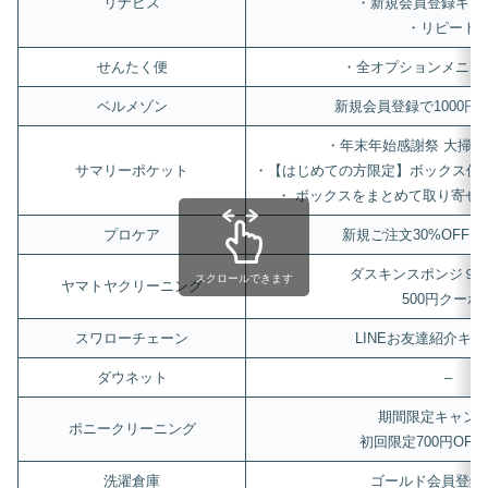
リナビス
・新規会員登録キャ
・リピート
せんたく便
・全オプションメニュー
ベルメゾン
新規会員登録で1000円
・年末年始感謝祭 大掃
サマリーポケット
・【はじめての方限定】ボックス保
・ ボックスをまとめて取り寄せ
プロケア
新規ご注文30%OFF
ダスキンスポンジ９
スクロールできます
ヤマトヤクリーニング
500円クーポ
スワローチェーン
LINEお友達紹介キ
ダウネット
–
期間限定キャン
ポニークリーニング
初回限定700円OF
洗濯倉庫
ゴールド会員登録