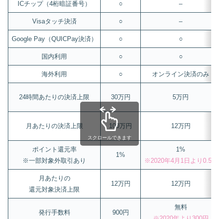
ICチップ（4桁暗証番号）
○
–
Visaタッチ決済
○
–
Google Pay（QUICPay決済）
○
○
国内利用
○
○
海外利用
○
オンライン決済のみ
24時間あたりの決済上限
30万円
5万円
月あたりの決済上限
100万円
12万円
スクロールできます
ポイント還元率
1%
1%
※一部対象外取引あり
※2020年4月1日より0.5%
月あたりの
12万円
12万円
還元対象決済上限
無料
発行手数料
900円
※2020年より300円