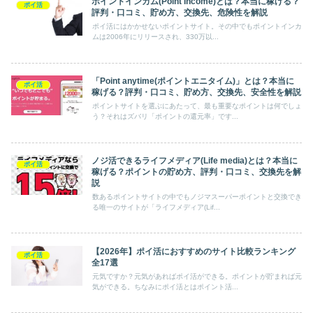
ポイントインカム(Point Income)とは？本当に稼げる？
ポイ活
評判・口コミ、貯め方、交換先、危険性を解説
ポイ活にはかかせないポイントサイト。その中でもポイントインカ
ムは2006年にリリースされ、330万以...
「Point anytime(ポイントエニタイム)」とは？本当に
ポイ活
稼げる？評判・口コミ、貯め方、交換先、安全性を解説
ポイントサイトを選ぶにあたって、最も重要なポイントは何でしょ
う？それはズバリ「ポイントの還元率」です...
ノジ活できるライフメディア(Life media)とは？本当に
ポイ活
稼げる？ポイントの貯め方、評判・口コミ、交換先を解
説
数あるポイントサイトの中でもノジマスーパーポイントと交換でき
る唯一のサイトが「ライフメディア(Lif...
【2026年】ポイ活におすすめのサイト比較ランキング
ポイ活
全17選
元気ですか？元気があればポイ活ができる。ポイントが貯まれば元
気ができる。ちなみにポイ活とはポイント活...