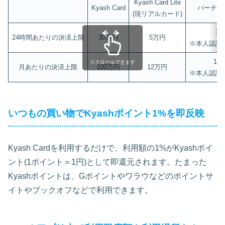
Kyash Card Lite
Kyash Card
バーチャ
(現リアルカード)
3
24時間あたりの決済上限
30万円
5万円
※本人認証
12
スクロールできます
月あたりの決済上限
100万円
12万円
※本人認証
いつもの買い物でKyashポイント1%を即反映
Kyash Cardを利用するだけで、利用額の1%がKyashポイ
ント(1ポイント＝1円)として即還元されます。たまった
Kyashポイントは、Gポイントやワラウなどのポイントサ
イトやブックオフなどで利用できます。