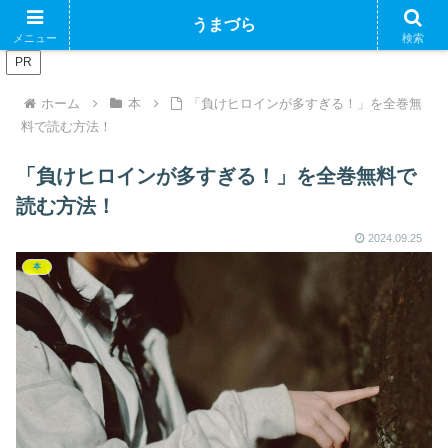
ブログで収益化できるかやってみるブログ
うまづら
メニュー
検索
PR
ホーム
本
「負けヒロインが多すぎる！」を全巻無
料で読む方法！
「負けヒロインが多すぎる！」を全巻無料で
読む方法！
2024.09.25
本