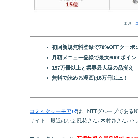
出典：
初回新規無料登録で70%OFFクーポ
月額メニュー登録で最大6000ポイン
187万冊以上と業界最大級の品揃え
無料で読める漫画は6万冊以上！
コミックシーモア
は、NTTグループである
サイト。最近は小芝風花さん､木村昴さん､ハ