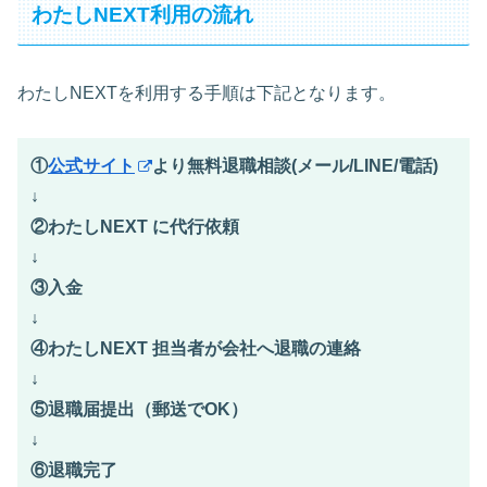
わたしNEXT利用の流れ
わたしNEXTを利用する手順は下記となります。
①
公式サイト
より無料退職相談(メール/LINE/電話)
↓
②わたしNEXT に代行依頼
↓
③入金
↓
④わたしNEXT 担当者が会社へ退職の連絡
↓
⑤退職届提出（郵送でOK）
↓
⑥退職完了