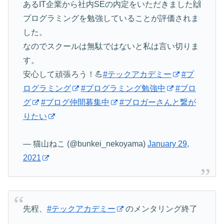
あるIT企業から社内SEの内定をいただきました🙌
プログラミングを勉強していることが評価されま
した。
なのでスクールは無駄ではないと私は言い切りま
す。
安心して頑張ろう！💪
#テックアカデミー
#プ
ログラミング
#プログラミング勉強中
#ブロ
グ
#ブログ仲間募集中
#ブロガーさんと繋が
りたい
— 猫山ねこ (@bunkei_nekoyama)
January 29,
2021
先程、
#テックアカデミー
のメンタリング終了