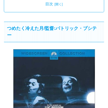
目次
つめたく冷えた月/監督:パトリック・ブシテ
ー