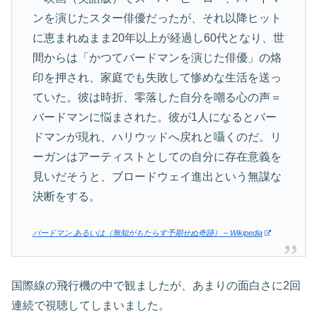
ンを演じたスター俳優だったが、それ以降ヒット
に恵まれぬまま20年以上が経過し60代となり、世
間からは「かつてバードマンを演じた俳優」の烙
印を押され、家庭でも失敗して惨めな生活を送っ
ていた。彼は時折、零落した自分を嘲る心の声＝
バードマンに悩まされた。彼が1人になるとバー
ドマンが現れ、ハリウッドへ戻れと囁くのだ。リ
ーガンはアーティストとしての自分に存在意義を
見いだそうと、ブロードウェイ進出という無謀な
決断をする。
バードマン あるいは（無知がもたらす予期せぬ奇跡） – Wikipedia
国際線の飛行機の中で観ましたが、あまりの面白さに2回
連続で視聴してしまいました。