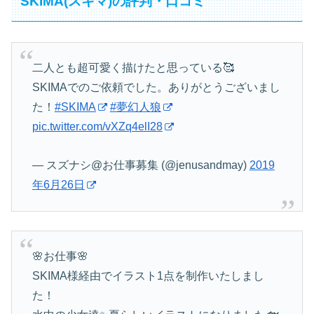
SKIMA(スキマ)の評判・口コミ
二人とも超可愛く描けたと思っている🥰
SKIMAでのご依頼でした。ありがとうございまし
た！
#SKIMA
#夢幻人狼
pic.twitter.com/vXZq4elI28
— スズナシ@お仕事募集 (@jenusandmay)
2019
年6月26日
🌸お仕事🌸
SKIMA様経由でイラスト1点を制作いたしまし
た！