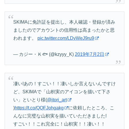
SKIMAに免許証を提出し、本人確認・登録が済み
ましたのでアカウントの信用性は高まったかと思
われます。
pic.twitter.com/LDvWeJ9ru9
— カジー・Ｋ🐟 (@kzyyy_K)
2019年7月2日
凄い!あの！すごい！！凄いしか言えないんですけ
ど、SKIMAで「山枳実のアイコンを描いて下さ
い」といとり様(
@itori_art
)
https://t.co/QQFJohgakg
に依頼したところ、こ
んなに完璧な山枳実を描いていただきました!
すごい！！これ完全に！山枳実！！凄い！！